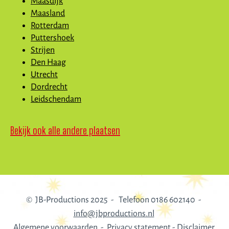
Maasdijk
Maasland
Rotterdam
Puttershoek
Strijen
Den Haag
Utrecht
Dordrecht
Leidschendam
Bekijk ook alle andere plaatsen
© JB-Productions 2025 - Telefoon 0186 602140 -
info@jbproductions.nl
Algemene voorwaarden - Privacy statement -
Disclaimer